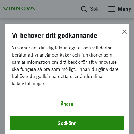
Sök
Meny
Projektdatabas
Vi behöver ditt godkännande
AGtrition - Koncept för att
Vi värnar om din digitala integritet och vill därför
utveckla ett multidimensionellt
berätta att vi använder kakor och funktioner som
samlar information om ditt besök för att vinnova.se
småskaligt test för AG kvarnar
ska fungera så bra som möjligt. Innan du går vidare
behöver du godkänna detta eller ändra dina
kakinställningar.
Diarienummer
2021-04659
Ändra
Koordinator
Luleå tekniska universitet
-
Luleå tekniska universitet Inst f
samhällsbygg & naturresurser
Godkänn
Bidrag från Vinnova