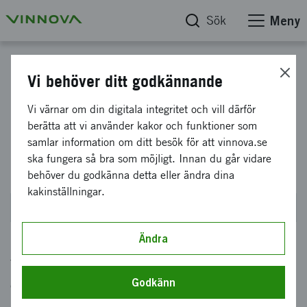
Sök
Meny
Utmaningsdriven innovation – steg 3 implementering
Vi behöver ditt godkännande
Utmaningsdriven innovation -
Vi värnar om din digitala integritet och vill därför
berätta att vi använder kakor och funktioner som
Steg 3 Implementering 2022 -
samlar information om ditt besök för att vinnova.se
höst
ska fungera så bra som möjligt. Innan du går vidare
behöver du godkänna detta eller ändra dina
kakinställningar.
Stängde den 29 september 2022 kl 14:00
Ändra
Vad är Utmaningsdriven innovation? Innovation
Godkänn
och samverkan är viktigare än någonsin och
nödvändigt för att uppnå ett hållbart samhälle.