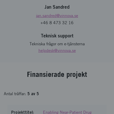
Jan Sandred
jan.sandred
@vinnova.se
+46 8 473 32 16
Teknisk support
Tekniska frågor om e-tjänsterna
helpdesk
@vinnova.se
Finansierade projekt
5
av
5
Antal
träffar
:
Enabling Near-Patient Drug