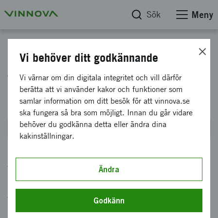
Sök
Meny
Test och Demo 2026
Vi behöver ditt godkännande
Test och demo för Små och
Vi värnar om din digitala integritet och vill därför
berätta att vi använder kakor och funktioner som
Medelstora företag 2026
samlar information om ditt besök för att vinnova.se
ska fungera så bra som möjligt. Innan du går vidare
behöver du godkänna detta eller ändra dina
Stänger den 8 september 2026 kl 14:00
kakinställningar.
Vi erbjuder finansiering till små och
Ändra
medelstora företag (SMF) för projekt som
testar och demonstrerar innovativa lösningar i
Godkänn
relevanta test- och demonstrationsmiljöer.