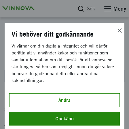
Sök
Meny
Inkubationsstöd
Vi behöver ditt godkännande
Utvecklingsprojekt i
Vi värnar om din digitala integritet och vill därför
berätta att vi använder kakor och funktioner som
inkubatorer 2021 till 2024
samlar information om ditt besök för att vinnova.se
ska fungera så bra som möjligt. Innan du går vidare
behöver du godkänna detta eller ändra dina
Stängde den 29 september 2022 kl 14:00
kakinställningar.
Det här erbjudandet riktar sig till inkubatorer
Ändra
som har de globala hållbarhetsmålen i Agenda
2030 och ett jämställdhetsperspektiv som en
Godkänn
tydlig drivkraft för attraktion och urval vid sin