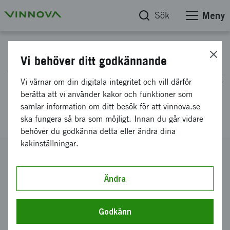
Sök
Meny
Projektdatabas
Vi behöver ditt godkännande
VErifikationsmetoder för Robust
Vi värnar om din digitala integritet och vill därför
Driver Assist System prestanda
berätta att vi använder kakor och funktioner som
samlar information om ditt besök för att vinnova.se
(VERDAS)
ska fungera så bra som möjligt. Innan du går vidare
behöver du godkänna detta eller ändra dina
kakinställningar.
Diarienummer
2024-00812
Ändra
Koordinator
AstaZero AB
Godkänn
Bidrag från Vinnova
3 373 500 kronor