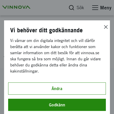
Sök
Meny
Projektdatabas
Vi behöver ditt godkännande
Utvärdering av långsamma
Vi värnar om din digitala integritet och vill därför
svep för samexisterande
berätta att vi använder kakor och funktioner som
samlar information om ditt besök för att vinnova.se
fordonsradar (SCARCE)
ska fungera så bra som möjligt. Innan du går vidare
behöver du godkänna detta eller ändra dina
kakinställningar.
Diarienummer
2024-02453
Ändra
Koordinator
Radar Reticence AB
Godkänn
Bidrag från Vinnova
2 176 803 kronor