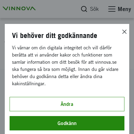
Sök
Meny
Projektdatabas
Vi behöver ditt godkännande
TREE - TRansition to Efficient
Vi värnar om din digitala integritet och vill därför
Electrified forestry transport
berätta att vi använder kakor och funktioner som
samlar information om ditt besök för att vinnova.se
ska fungera så bra som möjligt. Innan du går vidare
behöver du godkänna detta eller ändra dina
Diarienummer
kakinställningar.
2023-03185
Koordinator
Stift Skogsbrukets Forskningsinstitut Skogfor
Ändra
-
Skogforsk -
Stiftelsen skogsbrukets forskningsinstitut
Bidrag från Vinnova
Godkänn
67 124 000 kronor