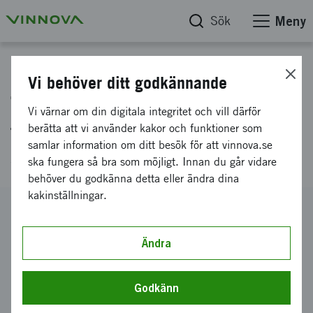
Sök
Meny
Projektdatabas
Vi behöver ditt godkännande
Transformativa affärsmodeller
Vi värnar om din digitala integritet och vill därför
för samverkande
berätta att vi använder kakor och funktioner som
samlar information om ditt besök för att vinnova.se
systemomställning
ska fungera så bra som möjligt. Innan du går vidare
behöver du godkänna detta eller ändra dina
kakinställningar.
Diarienummer
2024-03776
Ändra
Koordinator
RISE Research Institutes of Sweden AB
-
RISE
Godkänn
Bidrag från Vinnova
1 000 000 kronor