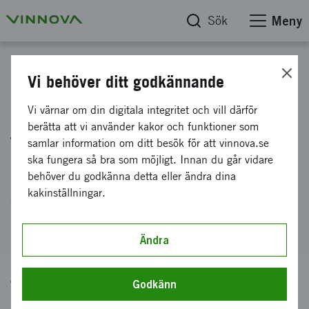
Sök
Meny
Hitta finansiering
Vi behöver ditt godkännande
Forskningsprojekt i interaktion
Vi värnar om din digitala integritet och vill därför
berätta att vi använder kakor och funktioner som
för systemtransformation
samlar information om ditt besök för att vinnova.se
ska fungera så bra som möjligt. Innan du går vidare
behöver du godkänna detta eller ändra dina
Forskningsprojekt i interaktion för
kakinställningar.
systemtransformation
Ändra
Tidigare ansökningstillfällen
Godkänn