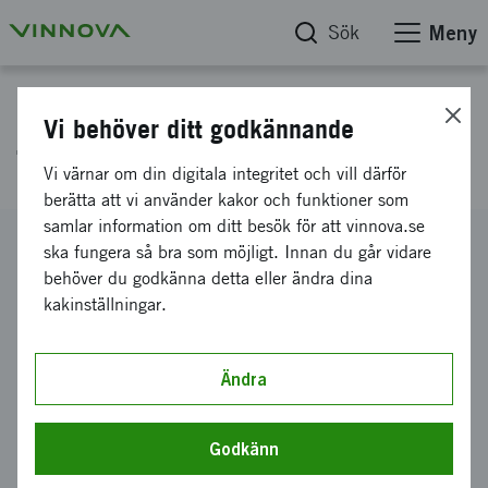
Sök
Meny
Projektdatabas
Vi behöver ditt godkännande
Tjänsteskjuts 2.0
Vi värnar om din digitala integritet och vill därför
berätta att vi använder kakor och funktioner som
samlar information om ditt besök för att vinnova.se
Diarienummer
ska fungera så bra som möjligt. Innan du går vidare
2024-01550
behöver du godkänna detta eller ändra dina
kakinställningar.
Koordinator
IVL Svenska Miljöinstitutet AB
Bidrag från Vinnova
Ändra
512 000 kronor
Projektets löptid
Godkänn
juni 2024
-
november 2025