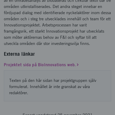
av en områdesanalys av biobaserad och cirkulär textil där tre
områden utkristalliserades. Det andra steget innebar en
fördjupad dialog med identifierade nyckelaktörer inom dessa
områden och i steg tre utvecklades innehåll och team för ett
Innovationsprojektet. Arbetsprocessen har varit
framgångsrik, ett starkt Innovationsprojekt har utvecklats
som möter aktörernas behov av F&I och syftar till att
utveckla områden där stor investeringsvilja finns.
Externa länkar
Projektet sida på BioInnovations web.
Texten på den här sidan har projektgruppen själv
formulerat. Innehållet är inte granskat av våra
redaktörer.