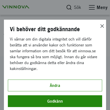
Sök
Meny
Projektdatabas
Vi behöver ditt godkännande
Textilsatsning 2021 -
Vi värnar om din digitala integritet och vill därför
Projektutveckling
berätta att vi använder kakor och funktioner som
samlar information om ditt besök för att vinnova.se
ska fungera så bra som möjligt. Innan du går vidare
behöver du godkänna detta eller ändra dina
Diarienummer
kakinställningar.
2021-01993
Koordinator
Arbio AB
Ändra
Bidrag från Vinnova
250 000 kronor
Godkänn
Projektets löptid