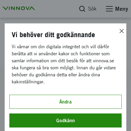
Sök
Meny
Projektdatabas
Vi behöver ditt godkännande
Sweden-U.S. Entrepreneurial
Vi värnar om din digitala integritet och vill därför
Forum 2011
berätta att vi använder kakor och funktioner som
samlar information om ditt besök för att vinnova.se
ska fungera så bra som möjligt. Innan du går vidare
behöver du godkänna detta eller ändra dina
Diarienummer
kakinställningar.
2011-03087
Koordinator
STIFTELSEN ESBRI
-
Institutet för entreprenörskaps- och
Ändra
småföretagsforskning
Bidrag från Vinnova
Godkänn
315 000 kronor