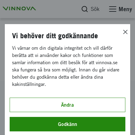
Sök
Meny
Projektdatabas
Vi behöver ditt godkännande
Svensk Nod för att Accelerera
Vi värnar om din digitala integritet och vill därför
Innovation & Forskning inom
berätta att vi använder kakor och funktioner som
samlar information om ditt besök för att vinnova.se
Cybersäkerhet
ska fungera så bra som möjligt. Innan du går vidare
behöver du godkänna detta eller ändra dina
kakinställningar.
Diarienummer
2019-05214
Ändra
Koordinator
RISE Research Institutes of Sweden AB
-
RISE
Cybersecurity Lab, Kista
Godkänn
Bidrag från Vinnova