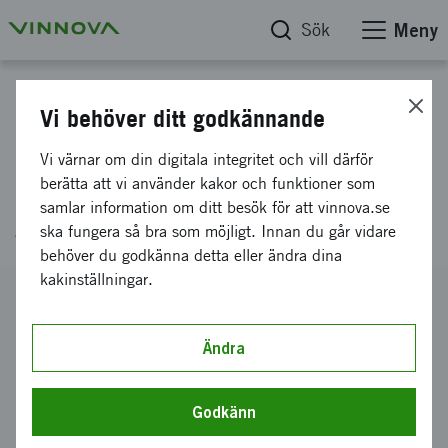
Sök
Meny
Projektdatabas
Vi behöver ditt godkännande
Skala upp avancerad
Vi värnar om din digitala integritet och vill därför
chiptillverkning med hållbara
berätta att vi använder kakor och funktioner som
samlar information om ditt besök för att vinnova.se
APS-lösningar
ska fungera så bra som möjligt. Innan du går vidare
behöver du godkänna detta eller ändra dina
kakinställningar.
Diarienummer
2024-02271
Ändra
Koordinator
AlixLabs AB
Godkänn
Bidrag från Vinnova
658 687 kronor