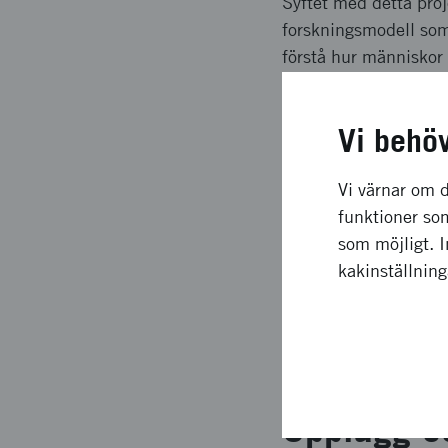
Syftet med detta proj
forskningsmodell som 
förstå hur människor
teknologier har etnog
testförhållanden i bi
Vi behö
autonom körning båd
Långsiktig
Vi värnar om d
funktioner som
som möjligt. 
Projektet har förenat
kakinställnin
bedrivs både i vardag
förstå hur människor 
tillvägagångssätt har
autonom körning.
Upplägg o