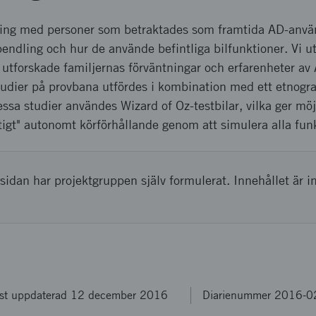
ing med personer som betraktades som framtida AD-använd
endling och hur de använde befintliga bilfunktioner. Vi ut
i utforskade familjernas förväntningar och erfarenheter av
tudier på provbana utfördes i kombination med ett etnogra
essa studier användes Wizard of Oz-testbilar, vilka ger möj
iktigt" autonomt körförhållande genom att simulera alla fun
sidan har projektgruppen själv formulerat. Innehållet är i
st uppdaterad 12 december 2016
Diarienummer 2016-