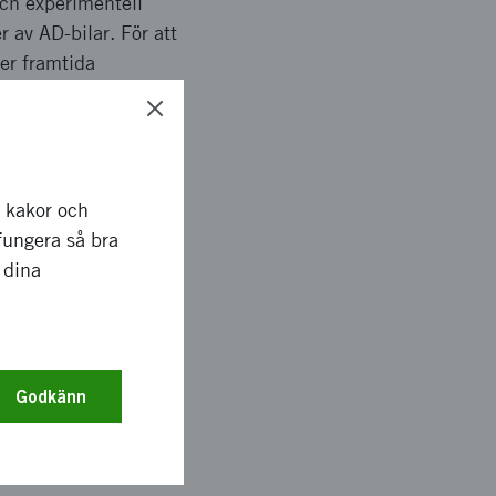
och experimentell
 av AD-bilar. För att
er framtida
h under
 behov när det gäller
r kakor och
fungera så bra
 dina
k forskning har
Oz-plattformen för att
ogier. Dessa
essen vad gäller
Godkänn