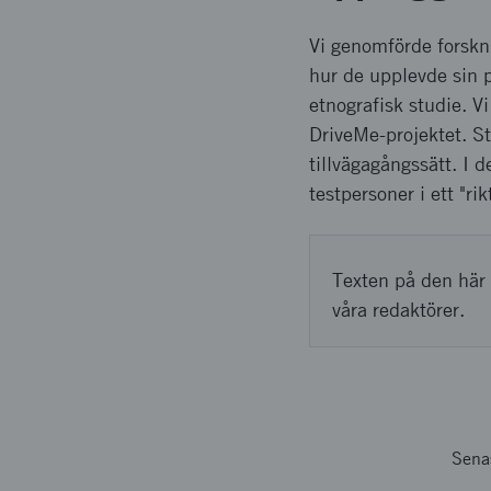
Vi genomförde forskn
hur de upplevde sin p
etnografisk studie. V
DriveMe-projektet. S
tillvägagångssätt. I d
testpersoner i ett "r
Texten på den här 
våra redaktörer.
Sena