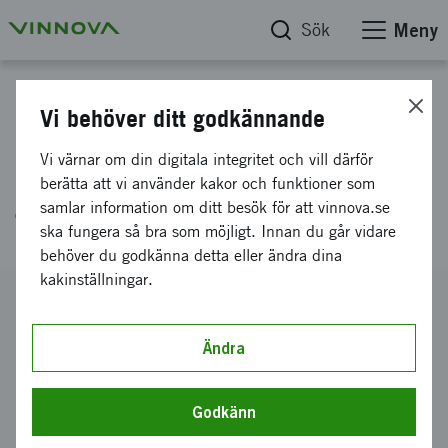
Sök
Meny
Projektdatabas
Vi behöver ditt godkännande
SAFRAN - Samverkan för
Vi värnar om din digitala integritet och vill därför
Framtidens Standardiserade
berätta att vi använder kakor och funktioner som
samlar information om ditt besök för att vinnova.se
Testdomän
ska fungera så bra som möjligt. Innan du går vidare
behöver du godkänna detta eller ändra dina
kakinställningar.
Diarienummer
2021-05042
Ändra
Koordinator
AstaZero AB
Godkänn
Bidrag från Vinnova
4 700 000 kronor