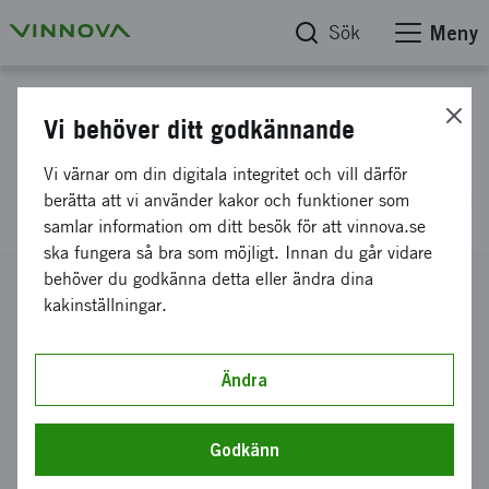
Sök
Meny
Projektdatabas
Vi behöver ditt godkännande
Processutveckling för
Vi värnar om din digitala integritet och vill därför
pressning av skrovkomponenter
berätta att vi använder kakor och funktioner som
samlar information om ditt besök för att vinnova.se
ska fungera så bra som möjligt. Innan du går vidare
behöver du godkänna detta eller ändra dina
Diarienummer
kakinställningar.
2023-03361
Koordinator
Origon Utveckling AB
Ändra
Bidrag från Vinnova
467 313 kronor
Godkänn
Projektets löptid