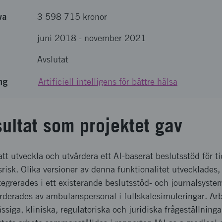
va
3 598 715 kronor
juni 2018
-
november 2021
Avslutat
ng
Artificiell intelligens för bättre hälsa
sultat som projektet gav
 att utveckla och utvärdera ett AI-baserat beslutsstöd för ti
srisk. Olika versioner av denna funktionalitet utvecklades,
tegrerades i ett existerande beslutsstöd- och journalsyste
rderades av ambulanspersonal i fullskalesimuleringar. Arb
mässiga, kliniska, regulatoriska och juridiska frågeställnin