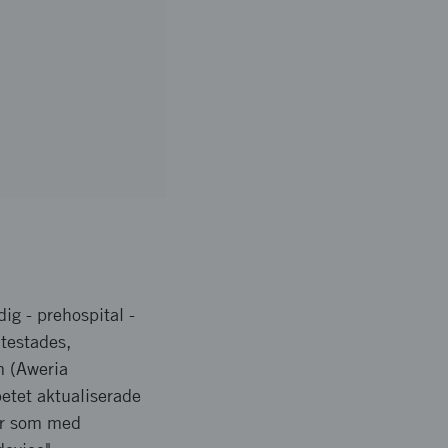
dig - prehospital -
 testades,
m (Aweria
etet aktualiserade
gar som med