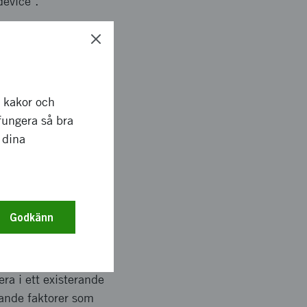
device".
s från patienter med
r kakor och
lräcklig
fungera så bra
 sepsis från andra
 dina
allvarlig sepsis
gna utformningen på
m lättanvänd och
Godkänn
era i ett existerande
årande faktorer som