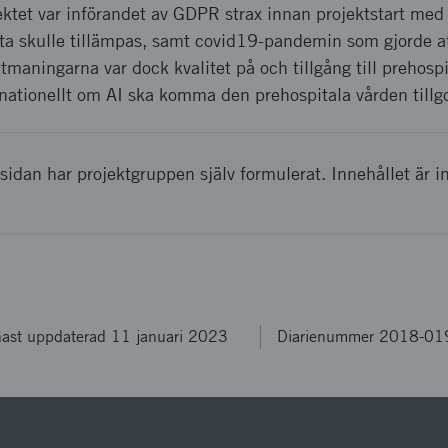
ktet var införandet av GDPR strax innan projektstart med 
ta skulle tillämpas, samt covid19-pandemin som gjorde at
maningarna var dock kvalitet på och tillgång till prehospit
a nationellt om AI ska komma den prehospitala vården tillg
sidan har projektgruppen själv formulerat. Innehållet är i
ast uppdaterad 11 januari 2023
Diarienummer 2018-01