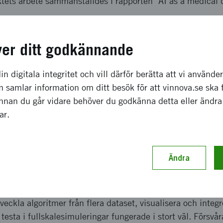
tets arbete sammanställdes i rapporten "AI as a medical 
a effekter som förväntas
ver ditt godkännande
som togs fram lyckades skilja ut patienter med svår sepsi
in digitala integritet och vill därför berätta att vi använde
, specificitet 79%, sensitivitet 61%). Dock saknades til
 samlar information om ditt besök för att vinnova.se ska 
t träna och testa algoritmen på att särskilja patienter med
Innan du går vidare behöver du godkänna detta eller ändra
att kunna få en tidig indikation på att förhöjd risk för att 
gar.
av ambulanspersonalen som mycket stor, och den föresla
g och integrering i ett existerande system uppfattades so
Ändra
ch genomförande
eckla algoritmer från flera dataset, visualisera och integr
 testa i fullskalesimuleringar fungerade i stort väl. Försv