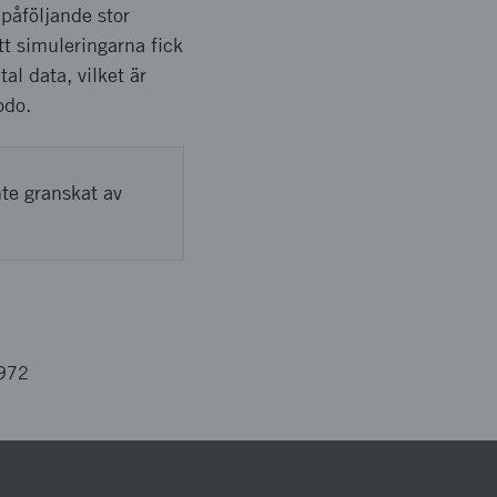
påföljande stor
t simuleringarna fick
al data, vilket är
odo.
nte granskat av
972