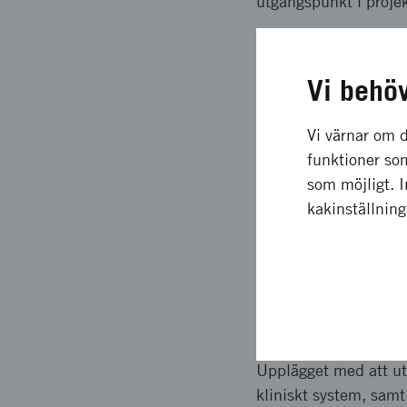
utgångspunkt i projek
Långsiktig
Vi behö
En av de AI-modeller 
Vi värnar om d
mildare (accuracy 74%
funktioner som
jämförelsedata för at
som möjligt. 
patienter. Nyttan med 
kakinställnin
föreligger bedömdes 
tolkning/visualiserin
tydlig.
Upplägg o
Upplägget med att utv
kliniskt system, samt