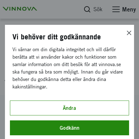
Sök
Meny
Projektdatabas
Vi behöver ditt godkännande
Plattform för snabb och effektiv
Vi värnar om din digitala integritet och vill därför
implementering av digital
berätta att vi använder kakor och funktioner som
samlar information om ditt besök för att vinnova.se
infrastruktur för
ska fungera så bra som möjligt. Innan du går vidare
transportsystemet
behöver du godkänna detta eller ändra dina
kakinställningar.
Diarienummer
Ändra
2019-04787
Koordinator
Godkänn
RISE Research Institutes of Sweden AB
-
RISE, Borås