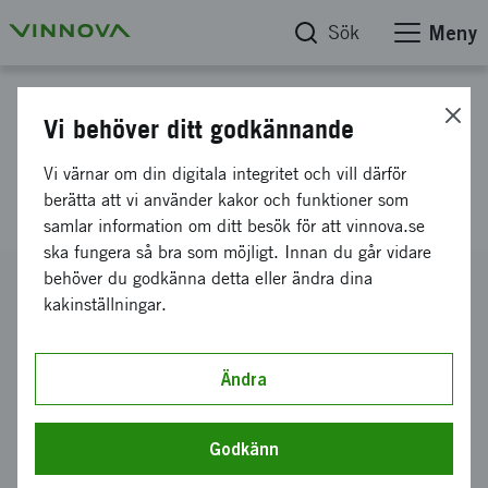
Sök
Meny
Projektdatabas
Vi behöver ditt godkännande
Planeringsprojekt - Strategiskt
Vi värnar om din digitala integritet och vill därför
projekt - IoT World
berätta att vi använder kakor och funktioner som
samlar information om ditt besök för att vinnova.se
ska fungera så bra som möjligt. Innan du går vidare
behöver du godkänna detta eller ändra dina
Diarienummer
kakinställningar.
2024-02837
Koordinator
Linköping Science Park AB
Ändra
Bidrag från Vinnova
730 000 kronor
Godkänn
Projektets löptid