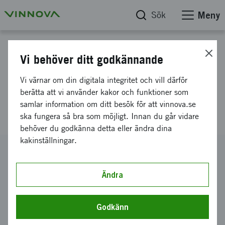
Sök
Meny
Projektdatabas
Vi behöver ditt godkännande
PARAD - Införande av PAssiv
Vi värnar om din digitala integritet och vill därför
RADar i multisensorsystem för
berätta att vi använder kakor och funktioner som
samlar information om ditt besök för att vinnova.se
drönarövervakning
ska fungera så bra som möjligt. Innan du går vidare
behöver du godkänna detta eller ändra dina
kakinställningar.
Diarienummer
2021-03434
Ändra
Koordinator
SKYSENSE AB
Godkänn
Bidrag från Vinnova
400 000 kronor