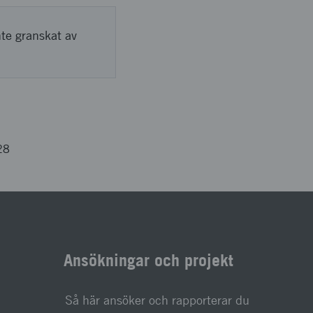
nte granskat av
28
Ansökningar och projekt
Så här ansöker och rapporterar du