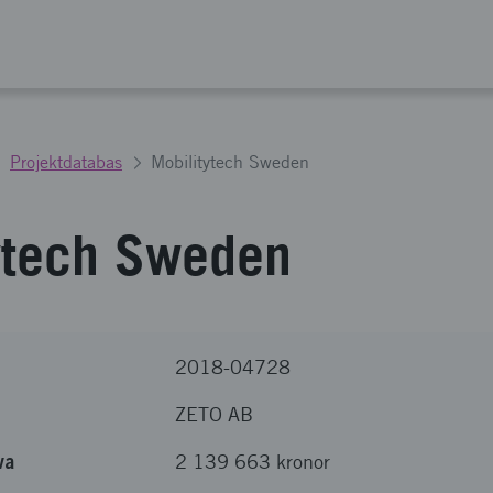
Projektdatabas
Mobilitytech Sweden
ytech Sweden
2018-04728
ZETO AB
va
2 139 663 kronor