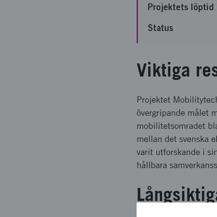
Projektets löptid
Status
Viktiga re
Projektet Mobilityt
övergripande målet me
mobilitetsomradet bla
mellan det svenska e
varit utforskande i si
hållbara samverkansst
Långsiktig