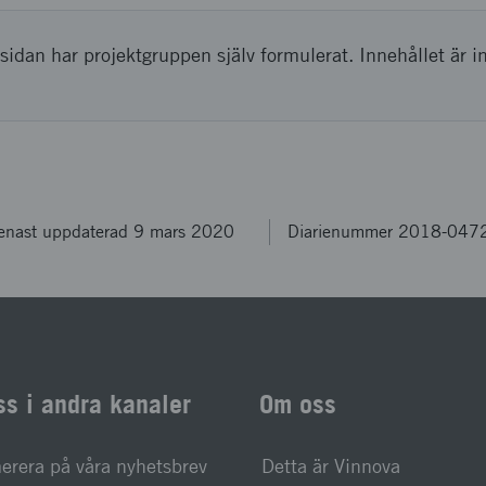
sidan har projektgruppen själv formulerat. Innehållet är i
enast uppdaterad 9 mars 2020
Diarienummer 2018-047
ss i andra kanaler
Om oss
rera på våra nyhetsbrev
Detta är Vinnova