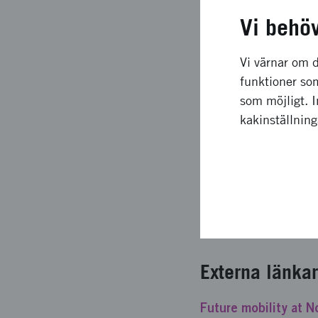
Under projektets gång
Vi behö
Funktionen består re
House som lokal plat
Vi värnar om d
framväxten av ett för
funktioner som
facilitera relevanta 
som möjligt. 
prioritera effektiva t
kakinställnin
Upplägg o
Sammanfattningsvis k
Etablering av en fun
Leveranser till pågåen
Externa länkar
Future mobility at N