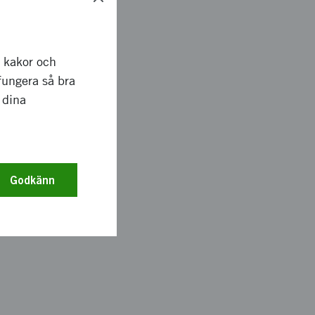
litetsområdet.
rdic Innovation
n ska stimulera
r kakor och
år att löpande
fungera så bra
systemen samt
 dina
tat innovationsfält.
Godkänn
 i följande punkter:
på Future Mobility
ring av projekt