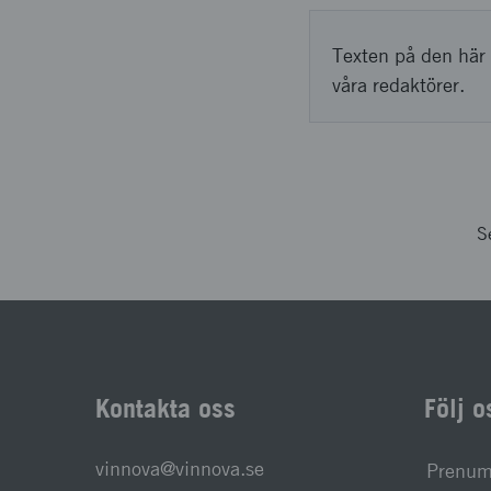
Texten på den här 
våra redaktörer.
S
Kontakta oss
Följ o
vinnova@vinnova.se
Prenume