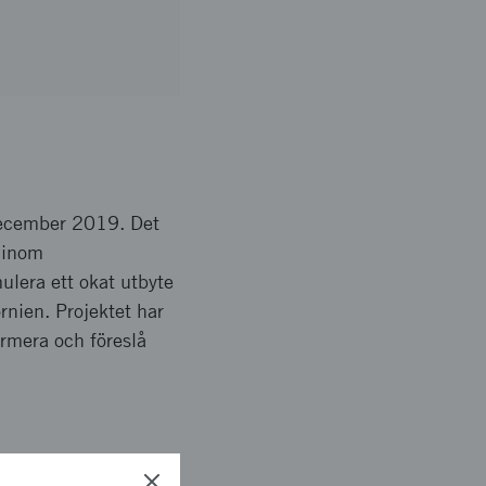
december 2019. Det
l inom
ulera ett okat utbyte
nien. Projektet har
formera och föreslå