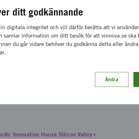
 har en grundfunktion i Silicon Valley etablerats för mobi
ver ditt godkännande
nt praktiskt i en utsänd person på plats i området med No
tform och Drive Sweden som bas i Sverige. Denna funktio
in digitala integritet och vill därför berätta att vi använde
tätat innovationsfält mellan de båda systemen. I detta ing
 samlar information om ditt besök för att vinnova.se ska 
kopplingar och kontakter, identifiera svaga länkar mellan 
Innan du går vidare behöver du godkänna detta eller ändra
yper av stödinsatser och aktiviteter som leder fram ett förtä
gar.
ch genomförande
Ändra
an projektets huvudsakliga konkreta leveranser summeras
ktion inom ramen för Nordic Innovation House med fokus 
de policyarbeten i Sverige Event och lärresor Stöd i initie
ordic Innovation House Silicon Valley