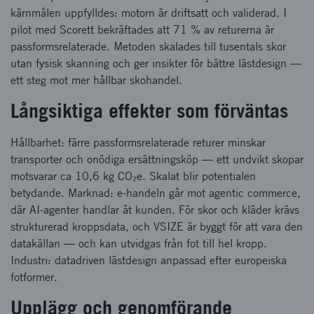
kärnmålen uppfylldes: motorn är driftsatt och validerad. I
pilot med Scorett bekräftades att 71 % av returerna är
passformsrelaterade. Metoden skalades till tusentals skor
utan fysisk skanning och ger insikter för bättre lästdesign —
ett steg mot mer hållbar skohandel.
Långsiktiga effekter som förväntas
Hållbarhet: färre passformsrelaterade returer minskar
transporter och onödiga ersättningsköp — ett undvikt skopar
motsvarar ca 10,6 kg CO₂e. Skalat blir potentialen
betydande. Marknad: e-handeln går mot agentic commerce,
där AI-agenter handlar åt kunden. För skor och kläder krävs
strukturerad kroppsdata, och VSIZE är byggt för att vara den
datakällan — och kan utvidgas från fot till hel kropp.
Industri: datadriven lästdesign anpassad efter europeiska
fotformer.
Upplägg och genomförande