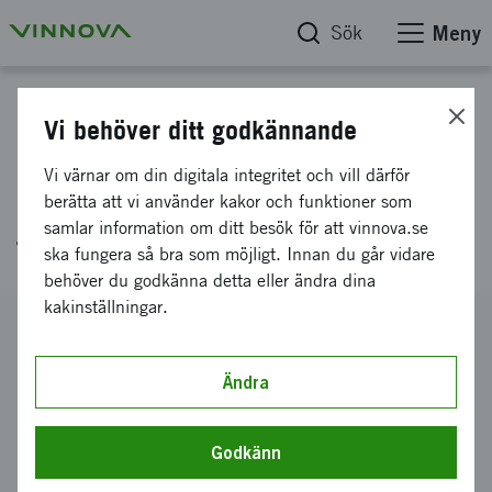
Sök
Meny
Projektdatabas
Vi behöver ditt godkännande
Minska klimatavtrycken:
Vi värnar om din digitala integritet och vill därför
Hållbar e-handel med AI-
berätta att vi använder kakor och funktioner som
samlar information om ditt besök för att vinnova.se
teknologi
ska fungera så bra som möjligt. Innan du går vidare
behöver du godkänna detta eller ändra dina
kakinställningar.
Diarienummer
2024-03463
Ändra
Koordinator
Novainvent AB
Godkänn
Bidrag från Vinnova
1 917 000 kronor