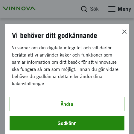
Sök
Meny
Projektdatabas
Vi behöver ditt godkännande
Mindre, ljusstarkare och
Vi värnar om din digitala integritet och vill därför
effektivare mikro-LEDar för
berätta att vi använder kakor och funktioner som
samlar information om ditt besök för att vinnova.se
Head-Up-Display applikationer
ska fungera så bra som möjligt. Innan du går vidare
behöver du godkänna detta eller ändra dina
kakinställningar.
Diarienummer
2024-02306
Ändra
Koordinator
Polar Light Technologies AB
Godkänn
Bidrag från Vinnova
1 600 000 kronor