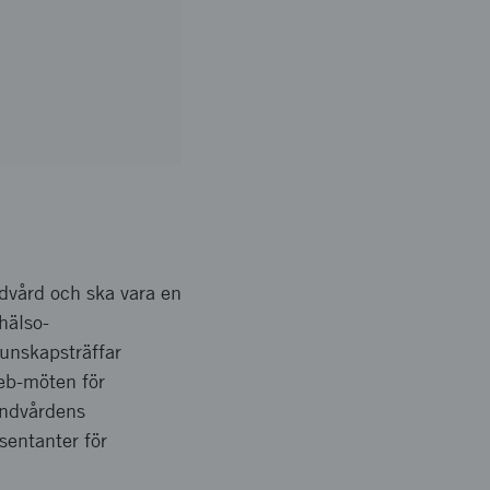
dvård och ska vara en
hälso-
unskapsträffar
web-möten för
andvårdens
sentanter för