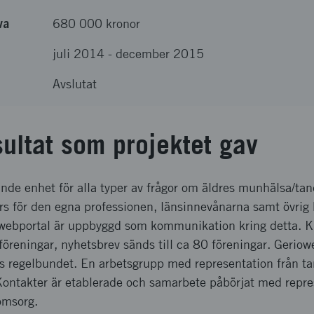
va
680 000 kronor
juli 2014
-
december 2015
Avslutat
sultat som projektet gav
de enhet för alla typer av frågor om äldres munhälsa/tan
s för den egna professionen, länsinnevånarna samt övrig 
webportal är uppbyggd som kommunikation kring detta. K
öreningar, nyhetsbrev sänds till ca 80 föreningar. Gerio
 regelbundet. En arbetsgrupp med representation från t
Kontakter är etablerade och samarbete påbörjat med repre
omsorg.