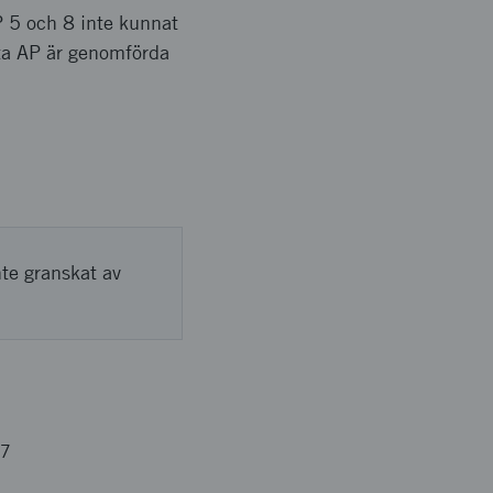
AP 5 och 8 inte kunnat
sta AP är genomförda
nte granskat av
07