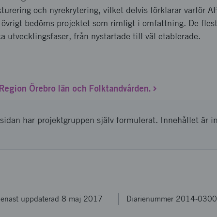
turering och nyrekrytering, vilket delvis förklarar varför 
I övrigt bedöms projektet som rimligt i omfattning. De fle
ka utvecklingsfaser, från nystartade till väl etablerade.
a Region Örebro län och Folktandvården.
sidan har projektgruppen själv formulerat. Innehållet är i
enast uppdaterad 8 maj 2017
Diarienummer 2014-030