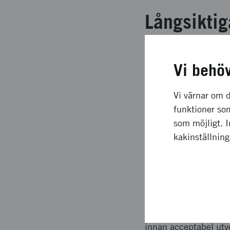
Långsiktig
AP 1 En hemsida finn
Vi behö
besöksmätningar är u
föreningar. Inom ta
hålls. AP 4 En arbet
Vi värnar om d
med primärvård, speci
funktioner som
äldreboenden planera
som möjligt. 
8 Ej genomförd, se b
kakinställnin
Upplägg o
Folktandvården uppdro
2013 tillsattes en pr
innan acceptabel utv