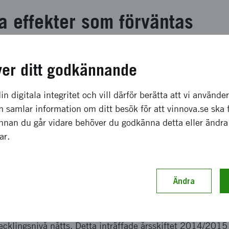
a effekter som förväntas
s. Erbjudande om munhälsosamtal för äldre presenteras.
ver ditt godkännande
tförda AP 2 Ca 40 pensionärsgrupper har besökts, nyhetsbr
ndvården finns äldresamordnare utsedda AP 3 Regelbund
sgrupp med representanter från tandvårdens alla delar fin
in digitala integritet och vill därför berätta att vi använde
alistvård och äldreomsorg finns uppstartat. Kollektiva fl
 samlar information om ditt besök för att vinnova.se ska 
s AP 6 Relevanta grupperingar är kartlagda AP7 Kaizen 
Innan du går vidare behöver du godkänna detta eller ändra
ilaga
gar.
ch genomförande
Ändra
gs av landstingsstyrelsen att starta ett kunskapscenter f
ojektledare. En risk för projektet var att projektledaren s
ecklingsnivå nåtts. Detta inträffade årsskiftet 2014/2015