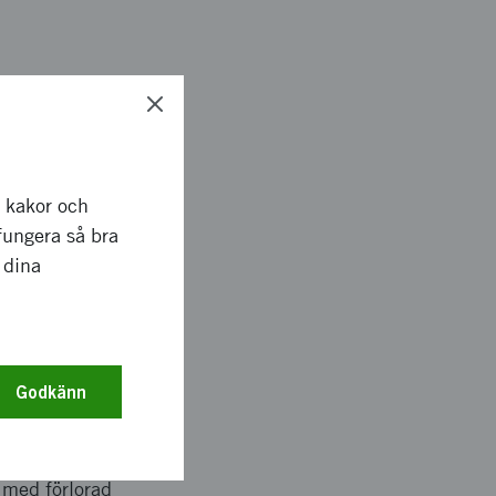
 Inga
ev är sänts till 80
na Gerioweb-möten
ns AP 5 Kontakter
r kakor och
uorsköljningar på
fungera så bra
är implementerat AP
 dina
Godkänn
ör äldretandvård.
kulle lämna uppdraget
 med förlorad