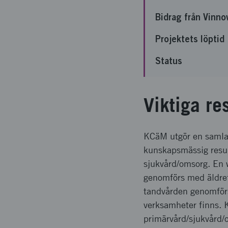
Bidrag från Vinno
Projektets löptid
Status
Viktiga re
KCäM utgör en samlan
kunskapsmässig resur
sjukvård/omsorg. En 
genomförs med äldref
tandvården genomförs
verksamheter finns. 
primärvård/sjukvård/