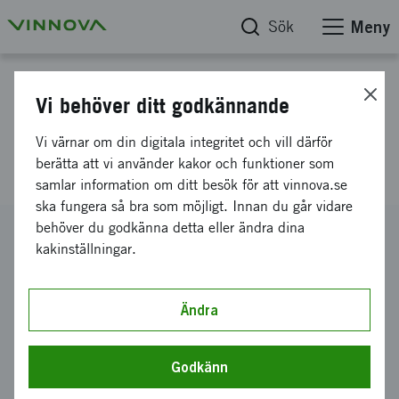
Sök
Meny
Projektdatabas
Vi behöver ditt godkännande
Inför Emission Free Pulping
Vi värnar om din digitala integritet och vill därför
(EFP)
berätta att vi använder kakor och funktioner som
samlar information om ditt besök för att vinnova.se
ska fungera så bra som möjligt. Innan du går vidare
behöver du godkänna detta eller ändra dina
Diarienummer
kakinställningar.
2024-03793
Koordinator
RISE Research Institutes of Sweden AB
Ändra
-
RISE
Bidrag från Vinnova
2 000 000 kronor
Godkänn
Projektets löptid