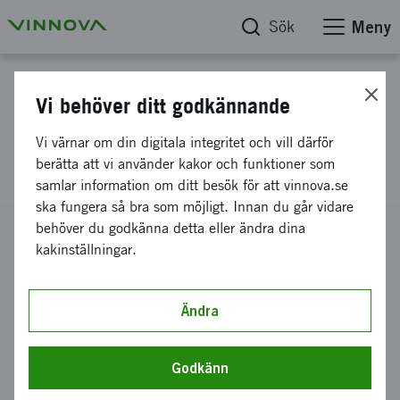
Sök
Meny
Projektdatabas
Vi behöver ditt godkännande
Hållbar handel - från vision till
Vi värnar om din digitala integritet och vill därför
praktik
berätta att vi använder kakor och funktioner som
samlar information om ditt besök för att vinnova.se
ska fungera så bra som möjligt. Innan du går vidare
behöver du godkänna detta eller ändra dina
Diarienummer
kakinställningar.
2024-03693
Koordinator
Lindholmen Science Park AB
Ändra
Bidrag från Vinnova
325 000 kronor
Godkänn
Projektets löptid