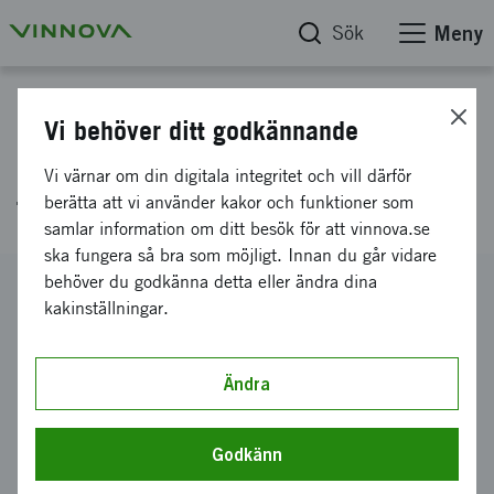
Sök
Meny
Projektdatabas
Vi behöver ditt godkännande
Grafen i hållbara limmer för
Vi värnar om din digitala integritet och vill därför
förnyelsebara material
berätta att vi använder kakor och funktioner som
samlar information om ditt besök för att vinnova.se
ska fungera så bra som möjligt. Innan du går vidare
behöver du godkänna detta eller ändra dina
Diarienummer
kakinställningar.
2021-05101
Koordinator
2D fab AB
Ändra
Bidrag från Vinnova
3 697 399 kronor
Godkänn
Projektets löptid