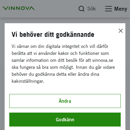
Sök
Meny
Projektdatabas
Vi behöver ditt godkännande
Förstudie nationell
Vi värnar om din digitala integritet och vill därför
utfallsfinansiering
berätta att vi använder kakor och funktioner som
samlar information om ditt besök för att vinnova.se
ska fungera så bra som möjligt. Innan du går vidare
behöver du godkänna detta eller ändra dina
Diarienummer
kakinställningar.
2021-03846
Koordinator
RISE Research Institutes of Sweden AB
Ändra
Bidrag från Vinnova
372 000 kronor
Godkänn
Projektets löptid