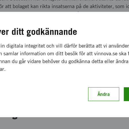
 att bolaget kan rikta insatserna på de aktiviteter, som id
er göras för att snabbare ta sig in på den amerikanska ma
a effekter som förväntas
ver ditt godkännande
in digitala integritet och vill därför berätta att vi använde
g av täckningspolicys för försäkringsaktörer, relevanta k
 samlar information om ditt besök för att vinnova.se ska 
rsättnings- och marknadsåtkomstvägar samt djupgående i
Innan du går vidare behöver du godkänna detta eller ändra
ningssystemet erhölls en gedigen kunskapsgrund. Därefter 
gar.
Medical en mycket god bild av förutsättningarna för kost
etta underlag lagt en strategi för reimbursement på d
blir att genomföra ett prisanalysprojekt för att sätta ett 
Ändra
ch genomförande