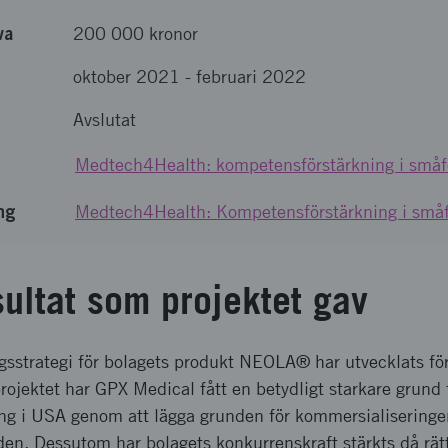
va
200 000 kronor
oktober 2021
-
februari 2022
Avslutat
Medtech4Health: kompetensförstärkning i småf
ng
Medtech4Health: Kompetensförstärkning i små
sultat som projektet gav
gsstrategi för bolagets produkt NEOLA® har utvecklats f
jektet har GPX Medical fått en betydligt starkare grund 
ång i USA genom att lägga grunden för kommersialisering
n. Dessutom har bolagets konkurrenskraft stärkts då rä