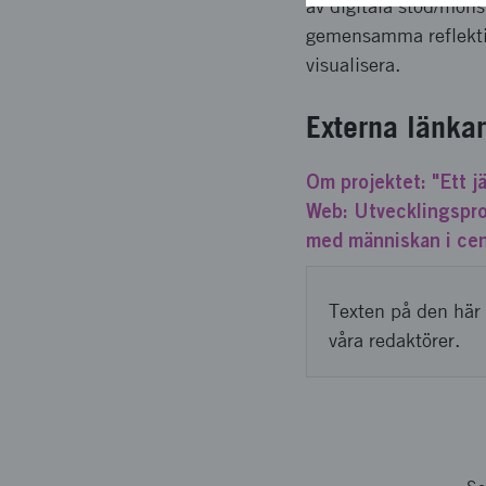
av digitala stöd/möns
gemensamma reflektio
visualisera.
Externa länkar
Om projektet: "Ett jä
Web: Utvecklingspro
med människan i ce
Texten på den här 
våra redaktörer.