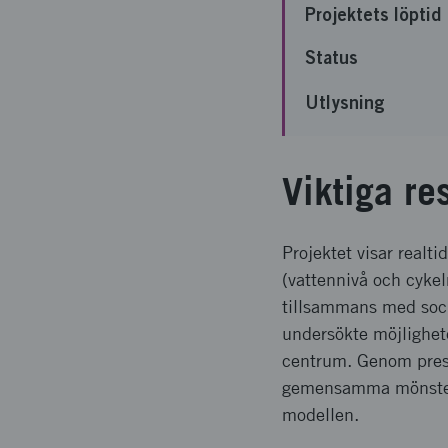
Projektets löptid
Status
Utlysning
Viktiga re
Projektet visar realti
(vattennivå och cyke
tillsammans med soci
undersökte möjlighete
centrum. Genom prese
gemensamma mönster o
modellen.