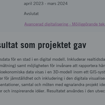
april 2023
-
mars 2024
Avslutat
Avancerad digitalisering - Möjliggörande tek
sultat som projektet gav
dsdata för en stad i en digital modell. Inkluderar realtidsda
lmätning) samt möjligheten för invånare att rapportera hä
oekonomiska data visas i en 3D-modell inom ett GIS-syst
r för jämställdhet och inkludering i den digitala visualis
ntationer, samtal och möten med egna/andra projekt ide
ch inspirerande idéer. Resultatet användes i den utveck