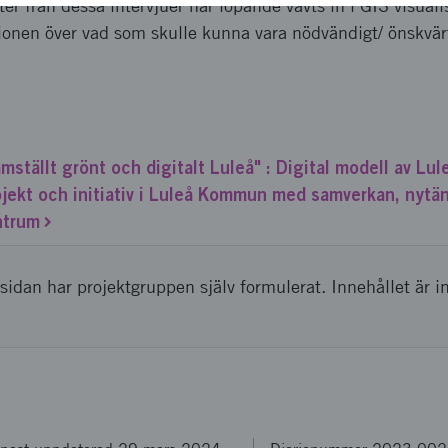
ter från dessa intervjuer har löpande vävts in i GIS visua
nen över vad som skulle kunna vara nödvändigt/ önskvärt
mställt grönt och digitalt Luleå" : Digital modell av Lul
jekt och initiativ i Luleå Kommun med samverkan, nyt
ntrum
sidan har projektgruppen själv formulerat. Innehållet är i