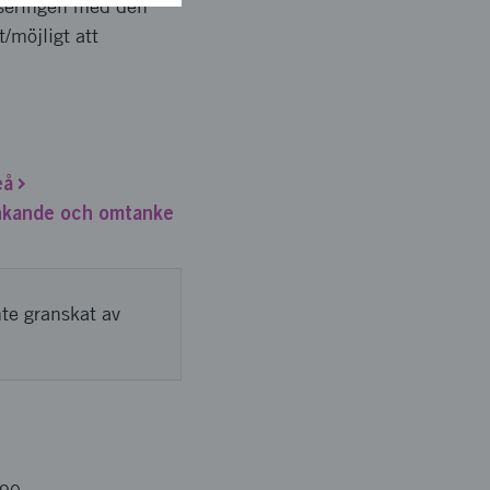
liseringen med den
/möjligt att
eå
änkande och omtanke
nte granskat av