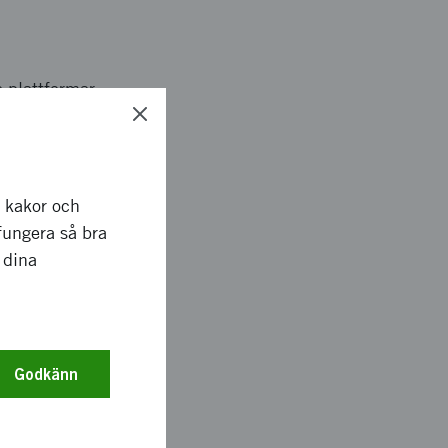
 plattformar
ika system.
ations-/GIS plattform.
a realtidsdata samt
en mening att
r kakor och
hämtning av data.
fungera så bra
 dina
skulle vilja mäta
nhet för att kunna
Godkänn
e realtids data.
kludering med hjälp