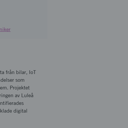
niker
ta från bilar, IoT
ndelser som
em. Projektet
eringen av Luleå
ntifierades
lade digital