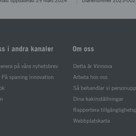
nast uppdaterad 29 mars 2024
Diarienummer 2023-00
ss i andra kanaler
Om oss
rera på våra nyhetsbrev
Detta är Vinnova
På spaning innovation
Arbeta hos oss
ok
Så behandlar vi personupp
In
Dina kakinställningar
Rapportera tillgänglighet
Webbplatskarta