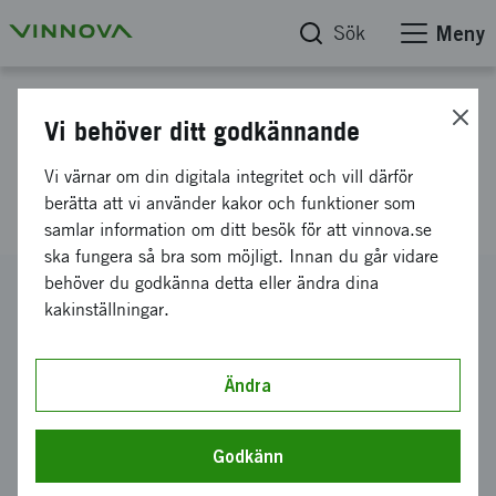
Sök
Meny
Projektdatabas
Vi behöver ditt godkännande
ELISE - Elektrisk Lufttransport i
Vi värnar om din digitala integritet och vill därför
Sverige Steg 3
berätta att vi använder kakor och funktioner som
samlar information om ditt besök för att vinnova.se
ska fungera så bra som möjligt. Innan du går vidare
behöver du godkänna detta eller ändra dina
Diarienummer
kakinställningar.
2023-00691
Koordinator
Heart Aerospace AB
Ändra
Bidrag från Vinnova
17 952 526 kronor
Godkänn
Projektets löptid