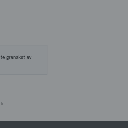
nte granskat av
66