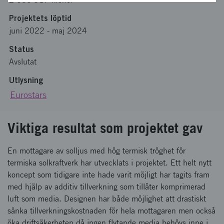
Projektets löptid
juni 2022
-
maj 2024
Status
Avslutat
Utlysning
Eurostars
Viktiga resultat som projektet gav
En mottagare av solljus med hög termisk tröghet för
termiska solkraftverk har utvecklats i projektet. Ett helt nytt
koncept som tidigare inte hade varit möjligt har tagits fram
med hjälp av additiv tillverkning som tillåter komprimerad
luft som media. Designen har både möjlighet att drastiskt
sänka tillverkningskostnaden för hela mottagaren men också
öka driftsäkerheten då ingen flytande media behövs inne i