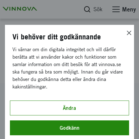
Sök
Meny
Projektdatabas
Vi behöver ditt godkännande
E!452, THICAV, High thermal
Vi värnar om din digitala integritet och vill därför
inertia solar cavity receiver
berätta att vi använder kakor och funktioner som
samlar information om ditt besök för att vinnova.se
development, Procada AB
ska fungera så bra som möjligt. Innan du går vidare
behöver du godkänna detta eller ändra dina
kakinställningar.
Diarienummer
2022-00689
Ändra
Koordinator
Procada AB
Godkänn
Bidrag från Vinnova
2 055 917 kronor