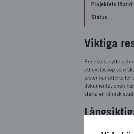
Projektets löptid
Status
Viktiga re
Projektets syfte och 
ett cystoskop som ska
tester har utförts för
dokumentationen har 
starta en klinisk stu
Långsiktig
Användande av Multi4