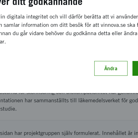
ver ditt godkännande
ma tillfälle, och behöver inte boka ny tid för operation.
få sin behandling med lokalbedövning. Ingreppet går snabb
in digitala integritet och vill därför berätta att vi använde
r flera olika funktioner istället för att behöva byta instr
 samlar information om ditt besök för att vinnova.se ska 
. Patienten kan gå hem direkt efter ingreppet och behöver
Innan du går vidare behöver du godkänna detta eller ändra
gar.
ch genomförande
Ändra
egelbundna möten med de inblandade parterna. Multi4-inst
t passa ett cystoskop. Det har sedan utvärderas för säker
esterna för sterilisering och biokompatibilitet har genomf
ntationen har sammanställts till läkemedelsverket för go
studie.
sidan har projektgruppen själv formulerat. Innehållet är i