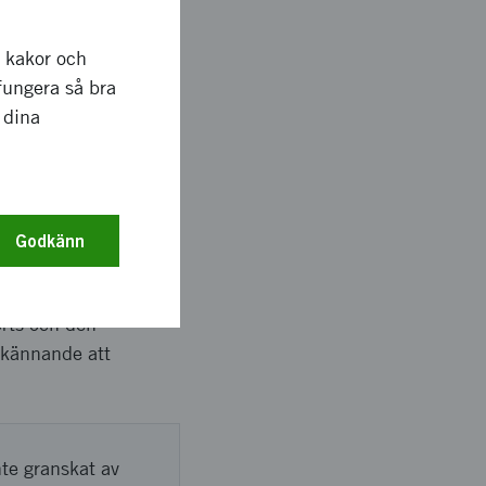
 Patienten behöver
t då endast ett
r kakor och
ument och ta dessa in
fungera så bra
 inte stanna på
 dina
Godkänn
rumentet har tagits
het och funktion på
örts och den
dkännande att
nte granskat av