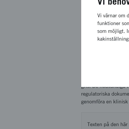
Vi behö
och behandlas vid sam
inte sövas utan kan 
Vi värnar om d
instrument används fö
funktioner som
och ut ur cystoskopet
som möjligt. 
sjukhuset.
kakinställnin
Upplägg o
Projektet har haft r
fram och anpassats at
gris. De nödvändiga t
regulatoriska dokume
genomföra en klinisk 
Texten på den här 