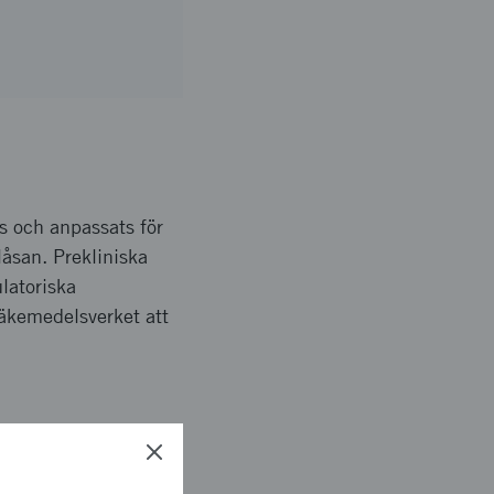
s och anpassats för
låsan. Prekliniska
ulatoriska
läkemedelsverket att
a kan diagnostiseras