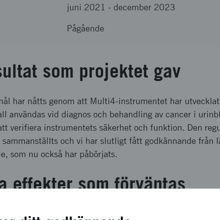
juni 2021
-
december 2023
Pågående
sultat som projektet gav
mål har nåtts genom att Multi4-instrumentet har utvecklat
ll användas vid diagnos och behandling av cancer i urinb
 att verifiera instrumentets säkerhet och funktion. Den reg
sammanställts och vi har slutligt fått godkännande från 
die, som nu också har påbörjats.
a effekter som förväntas
-instrumentet för urinblåsecancer innebär att patientern