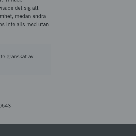
sade det sig att
samhet, medan andra
ns inte alls med utan
nte granskat av
00643