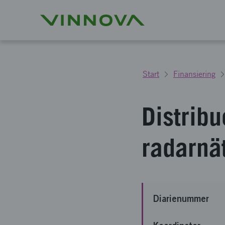
Start
Finansiering
Distrib
radarnä
Diarienummer