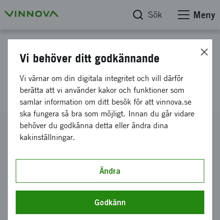
Sök
Meny
Projektdatabas
Vi behöver ditt godkännande
Component Scale Modelling
Vi värnar om din digitala integritet och vill därför
Link to Materials Development
berätta att vi använder kakor och funktioner som
samlar information om ditt besök för att vinnova.se
ska fungera så bra som möjligt. Innan du går vidare
behöver du godkänna detta eller ändra dina
Diarienummer
kakinställningar.
2021-04009
Koordinator
RISE Research Institutes of Sweden AB
Ändra
Bidrag från Vinnova
3 381 250 kronor
Godkänn
Projektets löptid