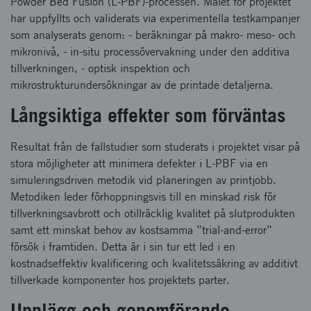
Powder Bed Fusion (L-PBF)-processen. Målet för projektet
har uppfyllts och validerats via experimentella testkampanjer
som analyserats genom: - beräkningar på makro- meso- och
mikronivå, - in-situ processövervakning under den additiva
tillverkningen, - optisk inspektion och
mikrostrukturundersökningar av de printade detaljerna.
Långsiktiga effekter som förväntas
Resultat från de fallstudier som studerats i projektet visar på
stora möjligheter att minimera defekter i L-PBF via en
simuleringsdriven metodik vid planeringen av printjobb.
Metodiken leder förhoppningsvis till en minskad risk för
tillverkningsavbrott och otillräcklig kvalitet på slutprodukten
samt ett minskat behov av kostsamma ”trial-and-error”
försök i framtiden. Detta är i sin tur ett led i en
kostnadseffektiv kvalificering och kvalitetssäkring av additivt
tillverkade komponenter hos projektets parter.
Upplägg och genomförande