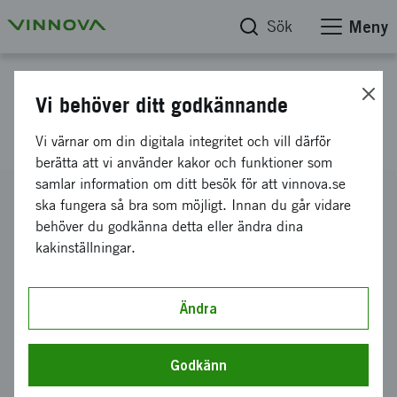
Sök
Meny
Projektdatabas
Vi behöver ditt godkännande
CirkelAI
Vi värnar om din digitala integritet och vill därför
berätta att vi använder kakor och funktioner som
samlar information om ditt besök för att vinnova.se
Diarienummer
ska fungera så bra som möjligt. Innan du går vidare
2023-02849
behöver du godkänna detta eller ändra dina
kakinställningar.
Koordinator
Studieförbundet Vuxenskolan Stockholms Län
-
SV
Stockholms län
Ändra
Bidrag från Vinnova
600 000 kronor
Godkänn
Projektets löptid