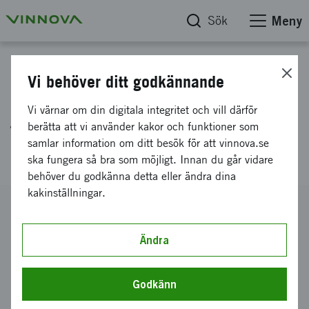
Sök
Meny
Projektdatabas
Vi behöver ditt godkännande
Biobaserade skummaterial som
Vi värnar om din digitala integritet och vill därför
fiskvandringssystem och
berätta att vi använder kakor och funktioner som
samlar information om ditt besök för att vinnova.se
konstgjorda flytöar
ska fungera så bra som möjligt. Innan du går vidare
behöver du godkänna detta eller ändra dina
kakinställningar.
Diarienummer
2024-01035
Ändra
Koordinator
Cellufy AB
Godkänn
Bidrag från Vinnova
3 997 000 kronor