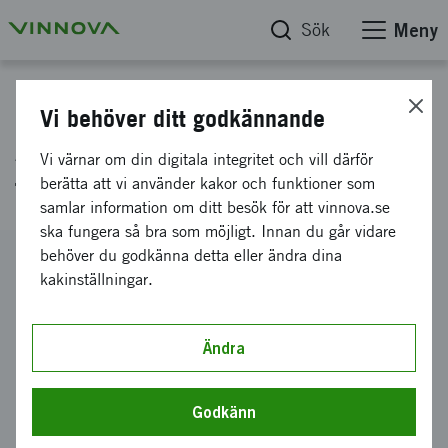
Sök
Meny
Projektdatabas
Vi behöver ditt godkännande
Autonom ogräskontroll i
Vi värnar om din digitala integritet och vill därför
fruktodlingar, steg 2
berätta att vi använder kakor och funktioner som
samlar information om ditt besök för att vinnova.se
ska fungera så bra som möjligt. Innan du går vidare
behöver du godkänna detta eller ändra dina
Diarienummer
kakinställningar.
2022-00479
Koordinator
Österlensaffran AB
Ändra
Bidrag från Vinnova
900 000 kronor
Godkänn
Projektets löptid