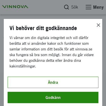
Sök
Meny
Projektdatabas
Vi behöver ditt godkännande
Automatiserad AI-baserad
Vi värnar om din digitala integritet och vill därför
analys av icke verbala
berätta att vi använder kakor och funktioner som
samlar information om ditt besök för att vinnova.se
emotionella signaler i
ska fungera så bra som möjligt. Innan du går vidare
mellanmänsklig kommunikation
behöver du godkänna detta eller ändra dina
kakinställningar.
Diarienummer
Ändra
2019-00309
Koordinator
Godkänn
LENNART HÖGMAN AB