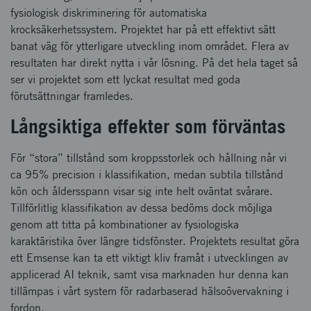
fysiologisk diskriminering för automatiska
krocksäkerhetssystem. Projektet har på ett effektivt sätt
banat väg för ytterligare utveckling inom området. Flera av
resultaten har direkt nytta i vår lösning. På det hela taget så
ser vi projektet som ett lyckat resultat med goda
förutsättningar framledes.
Långsiktiga effekter som förväntas
För “stora” tillstånd som kroppsstorlek och hållning når vi
ca 95% precision i klassifikation, medan subtila tillstånd
kön och åldersspann visar sig inte helt oväntat svårare.
Tillförlitlig klassifikation av dessa bedöms dock möjliga
genom att titta på kombinationer av fysiologiska
karaktäristika över längre tidsfönster. Projektets resultat göra
ett Emsense kan ta ett viktigt kliv framåt i utvecklingen av
applicerad AI teknik, samt visa marknaden hur denna kan
tillämpas i vårt system för radarbaserad hälsoövervakning i
fordon.