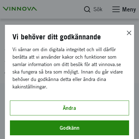
Sök
Meny
Projektdatabas
Vi behöver ditt godkännande
Anpassad Fordonsäkerhet för
Vi värnar om din digitala integritet och vill därför
Alla: Teknisk Innovation för
berätta att vi använder kakor och funktioner som
samlar information om ditt besök för att vinnova.se
Jämlik Skyddseffektivitet
ska fungera så bra som möjligt. Innan du går vidare
behöver du godkänna detta eller ändra dina
kakinställningar.
Diarienummer
2023-02421
Ändra
Koordinator
Emsense AB
Godkänn
Bidrag från Vinnova
300 000 kronor