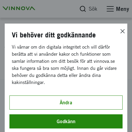
Sök
Meny
Projektdatabas
Vi behöver ditt godkännande
AI-genererad klinisk
Vi värnar om din digitala integritet och vill därför
dokumentation: Etablering hos
berätta att vi använder kakor och funktioner som
samlar information om ditt besök för att vinnova.se
regioner och kommuner
ska fungera så bra som möjligt. Innan du går vidare
behöver du godkänna detta eller ändra dina
kakinställningar.
Diarienummer
2025-00734
Ändra
Koordinator
CuraStream AI AB
Godkänn
Bidrag från Vinnova
180 000 kronor