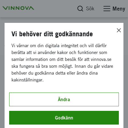
Sök
Meny
Projektdatabas
Vi behöver ditt godkännande
AI för Life Cycle Management
Vi värnar om din digitala integritet och vill därför
berätta att vi använder kakor och funktioner som
samlar information om ditt besök för att vinnova.se
Diarienummer
ska fungera så bra som möjligt. Innan du går vidare
2020-00326
behöver du godkänna detta eller ändra dina
kakinställningar.
Koordinator
Systecon AB
Bidrag från Vinnova
Ändra
454 038 kronor
Projektets löptid
Godkänn
april 2020
-
mars 2021