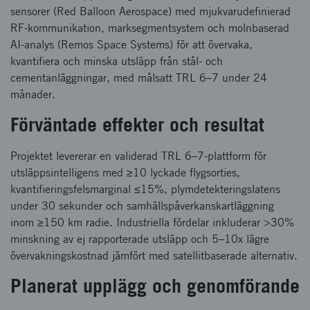
sensorer (Red Balloon Aerospace) med mjukvarudefinierad
RF-kommunikation, marksegmentsystem och molnbaserad
AI-analys (Remos Space Systems) för att övervaka,
kvantifiera och minska utsläpp från stål- och
cementanläggningar, med målsatt TRL 6–7 under 24
månader.
Förväntade effekter och resultat
Projektet levererar en validerad TRL 6–7-plattform för
utsläppsintelligens med ≥10 lyckade flygsorties,
kvantifieringsfelsmarginal ≤15%, plymdetekteringslatens
under 30 sekunder och samhällspåverkanskartläggning
inom ≥150 km radie. Industriella fördelar inkluderar >30%
minskning av ej rapporterade utsläpp och 5–10x lägre
övervakningskostnad jämfört med satellitbaserade alternativ.
Planerat upplägg och genomförande