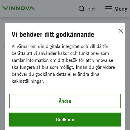
Sök
Meny
Projektdatabas
Vi behöver ditt godkännande
AI-Driven remote emission
Vi värnar om din digitala integritet och vill därför
monitoring platform for steel &
berätta att vi använder kakor och funktioner som
samlar information om ditt besök för att vinnova.se
cement
ska fungera så bra som möjligt. Innan du går vidare
behöver du godkänna detta eller ändra dina
kakinställningar.
Diarienummer
2025-04854
Ändra
Koordinator
REMOS Space Systems AB
Godkänn
Bidrag från Vinnova
2 275 000 kronor