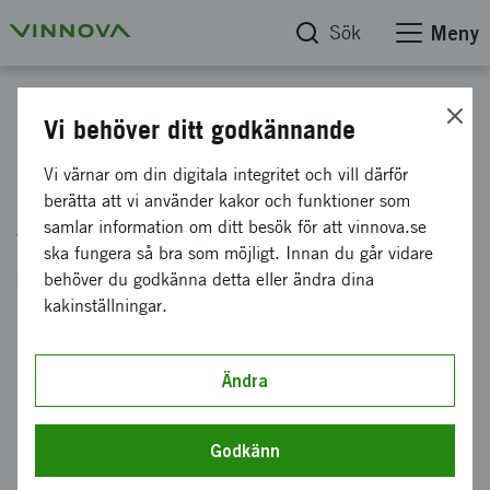
Sök
Meny
Skapa och redigera sidor
Vi behöver ditt godkännande
Skapa en rapportsida
Vi värnar om din digitala integritet och vill därför
berätta att vi använder kakor och funktioner som
samlar information om ditt besök för att vinnova.se
Våra rapportsidor på vinnova.se är utvecklade
ska fungera så bra som möjligt. Innan du går vidare
så att de kan användas även som nyhetssidor.
behöver du godkänna detta eller ändra dina
Ofta vill vi att våra rapportsidor ska synas i
kakinställningar.
nyhetslistningen på vinnova.se. Nedan finns
instruktioner om hur vi gör det.
Ändra
Här beskriver vi hur du länkar från en mycket kort
Godkänn
nyhetssida till rapportsidan så att rapporten hamnar i