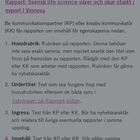
Rapport: Svensk life science växer och ökar starkt i
export | Vinnova
Be kommunikationspartner (KP) eller kreativ kommunikatör
(KK) för rapporten om innehåll för egenskaperna nedan.
Huvudrubrik:
Rubriken på rapporten. Denna behöver
inte vara exakt samma, men mycket snarlik den titel som
finns på framsidan av rapporten. Rådgör med den KP
eller KK som arbetar med rapporten. Rubriken får gärna
ha nyhetskaraktär.
Undertitel:
Text som ska fungera ihop med
huvudrubriken eftersom de båda syns i
listningen på Rapport-sidan
.
Ingress
: Text från KP eller KK. Bör ha nyhetskaraktär
och relatera till övriga eventuella rapporter i samma
uppdrag.
Innehåll:
Text från KP eller KK. Här gäller samma