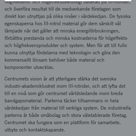
högfrekvens- och högeffektsteknologi baserad på III-nitrider,
och överföra resultat till de medverkande företagen som
direkt kan utnyttjas på olika nivåer i värdekedjan. De fysiska
egenskaperna hos III-nitrid material gör dem särskilt väl
lämpade när det gäller att minska energiförbrukningen,
förbättra prestanda och minska kostnaderna för högeffekts-
och högfrekvensprodukter och system. Men för att till fullo
kunna utnyttja fördelarna med teknologin och göra den
kommersiellt lönsam behöver både material och
komponenter utvecklas.
Centrumets vision är att ytterligare stärka det svenska
industri-akademiklustret inom III-nitrider, och att lyfta det
till en nivå som gör centrumet världsledande inom breda
bandgapsmaterial. Parterna täcker tillsammans in hela
värdekedjan från material till verkliga system. De industriella
parterna är både småbolag och stora väletablerade företag.
Centrumet ska fungera som en plattform för samarbete,
utbyte och kontaktskapande.