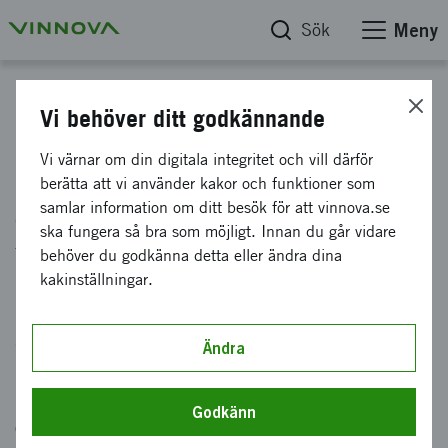
Sök
Meny
Kompetenscentrum
Vi behöver ditt godkännande
Centrum för III-nitrid teknologi
Vi värnar om din digitala integritet och vill därför
berätta att vi använder kakor och funktioner som
samlar information om ditt besök för att vinnova.se
Centrumet tar fram ny teknologi som kan
ska fungera så bra som möjligt. Innan du går vidare
förbättra högfrekvens- och
behöver du godkänna detta eller ändra dina
högeffektskomponenter. Det kan bidra till att
kakinställningar.
lösa globala samhällsutmaningar med utsläpp
av växthusgaser och det ökande beroendet av
Ändra
mobil data.
Godkänn
Centrumets uppdrag är att utföra forskning inom