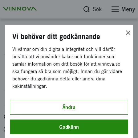
Sök
Meny
Kalender
Vi behöver ditt godkännande
Almedalen: Så kan du
Vi värnar om din digitala integritet och vill därför
berätta att vi använder kakor och funktioner som
uppmärksamma signaler
samlar information om ditt besök för att vinnova.se
som pekar på vår
ska fungera så bra som möjligt. Innan du går vidare
behöver du godkänna detta eller ändra dina
gemensamma framtid
kakinställningar.
Arrangör: Vinnova
Ändra
Klosterbrunnsgatan 5, Framtidens trädgård
Godkänn
mån 22 juni 2026 kl. 17:00-17:45