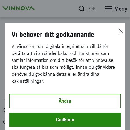
Sök
Meny
Kalender
Vi behöver ditt godkännande
Informationsmöte om
Vi värnar om din digitala integritet och vill därför
berätta att vi använder kakor och funktioner som
utlysningen Avancerad
samlar information om ditt besök för att vinnova.se
digitalisering för
ska fungera så bra som möjligt. Innan du går vidare
behöver du godkänna detta eller ändra dina
industrins elektrifiering
kakinställningar.
Arrangör: Vinnova
Ändra
Digitalt, Digitalt via Teams
Godkänn
tis 7 maj 2024 kl. 09:00-09:40