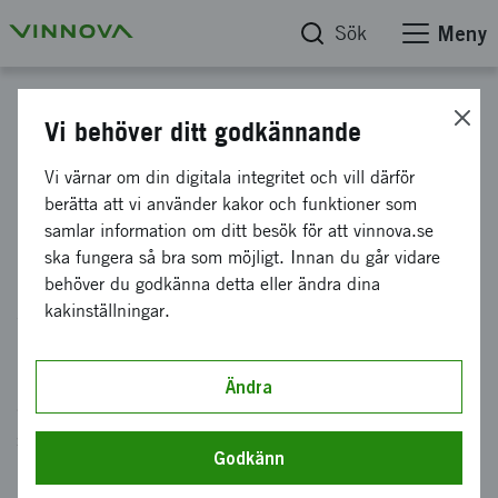
Sök
Meny
Hitta finansiering
Vi behöver ditt godkännande
Utlysning för
Vi värnar om din digitala integritet och vill därför
berätta att vi använder kakor och funktioner som
Samverkansprojekt för
samlar information om ditt besök för att vinnova.se
hälsosamma och resilienta
ska fungera så bra som möjligt. Innan du går vidare
behöver du godkänna detta eller ändra dina
samhällen
kakinställningar.
Området Framtidssäkert samhälle fokuserar på
Ändra
att stärka resiliens och säkerhet i
samhällsbärande system, med fokus på klimat,
Godkänn
hälsa och säkerhet (VP 2026). Flera av